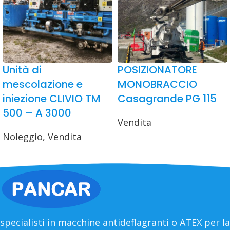
Unità di
POSIZIONATORE
mescolazione e
MONOBRACCIO
iniezione CLIVIO TM
Casagrande PG 115
500 – A 3000
Vendita
Noleggio
,
Vendita
specialisti in macchine antideflagranti o ATEX per la