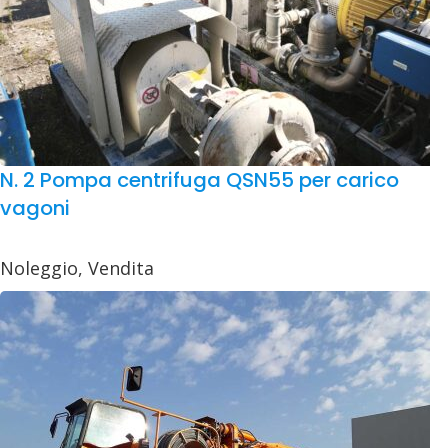
N. 2 Pompa centrifuga QSN55 per carico
vagoni
Noleggio
,
Vendita