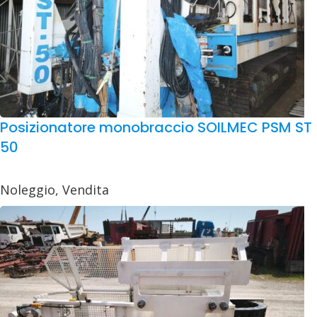
Posizionatore monobraccio SOILMEC PSM ST
50
Noleggio
,
Vendita